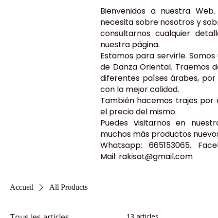
Bienvenidos a nuestra Web.
necesita sobre nosotros y sob
consultarnos cualquier deta
nuestra página.
Estamos para servirle. Somos
de Danza Oriental. Traemos d
diferentes países árabes, po
con la mejor calidad.
También hacemos trajes por e
el precio del mismo.
Puedes visitarnos en nuest
muchos más productos nuevos. 
Whatsapp: 665153065. Face
Mail:
rakisat@gmail.com
Accueil
All Products
Tous les articles
13 articles