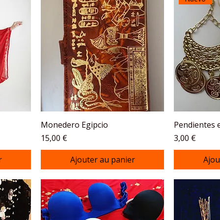
Monedero Egipcio
Pendientes 
Prix
Prix
15,00 €
3,00 €
r
Ajouter au panier
Ajou