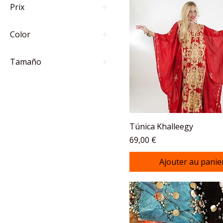
Prix
Color
3 €
240 €
Tamaño
One size
Túnica Khalleegy
Prix
69,00 €
Ajouter au panie