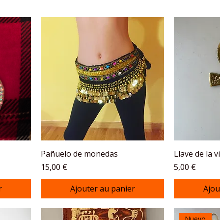
Pañuelo de monedas
Llave de la v
Prix
Prix
15,00 €
5,00 €
r
Ajouter au panier
Ajou
Nuevo