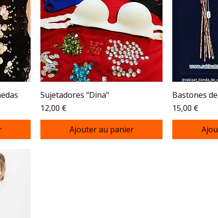
nedas
Sujetadores "Dina"
Bastones de
Prix
Prix
12,00 €
15,00 €
r
Ajouter au panier
Ajou