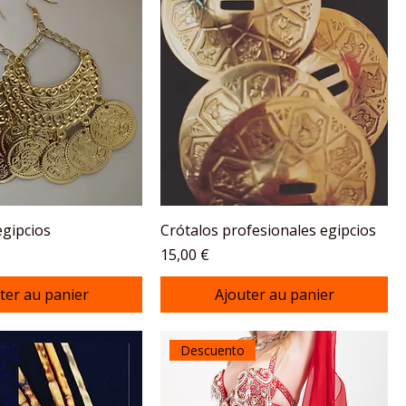
egipcios
Crótalos profesionales egipcios
Prix
15,00 €
ter au panier
Ajouter au panier
Descuento