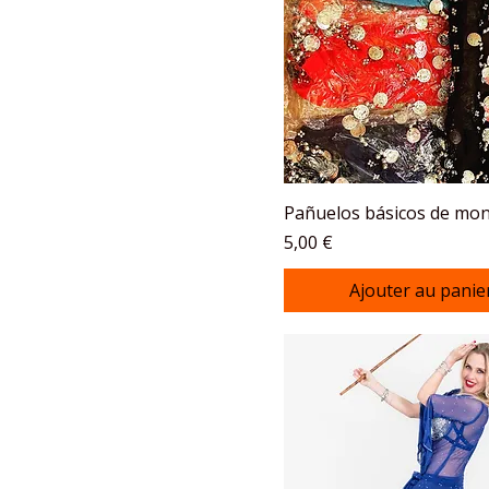
Pañuelos básicos de mo
Prix
5,00 €
Ajouter au panie