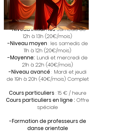
À L'ÉCOLE EN INTERNE
-Niveau Initial :
Mardi et Jeudi de
20h à 21h (40€/mois)
-Niveau Initial : les
samedis de
12h à 13h (20€/mois)
-Niveau moyen
: les samedis de
11h à 12h (20€/mois)
-Moyenne:
Lundi et mercredi de
21h à 22h (40€/mois)
-Niveau avancé
:
Mardi et jeudi
de 19h à 20h (40€/mois) Complet
Cours particuliers
: 15 € / heure
Cours particuliers en ligne :
Offre
spéciale
-Formation de professeurs de
danse orientale