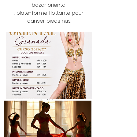
bazar oriental
, plate-forme flottante pour
danser pieds nus.
HORAIRE 20/21
Cours en présentiel et en ligne
dans notre école :
Danse orientale (horaire de
Madrid)
VIA ZOOM : EN LIGNE
-
niveau
Initiale : les
samedis de
10h à 11h
-Niveau moyen :
lundi et
mercredi de 11h à 12h
-Niveau avancé :
lundi et
mercredi de 19h00 à 20h00.