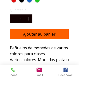
Quantité
*
Ajouter au panier
Pañuelos de monedas de varios
colores para clases
Varios colores. Monedas plata u
oro.
PVP. 5€
Phone
Email
Facebook
📍Visítanos en nuestra tienda
en C/Pedro Antonio de Alarcón
14. Granada
☎️ WhatsApp: 639068217
Visítanos en nuestra web:
www.helenarull.com