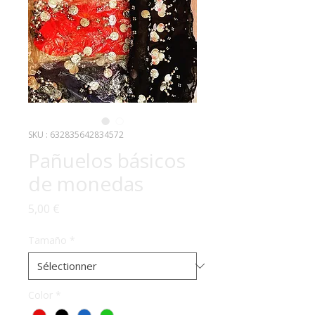
SKU : 632835642834572
Pañuelos básicos
de monedas
Prix
5,00 €
Tamaño
*
Color
*